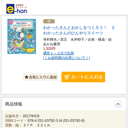
わかったさんとおかしをつくろう！ ２
わかったさんのひんやりスイーツ
寺村輝夫／原文 永井郁子／企画・構成・絵
あかね書房
1,320円
通常１～２日で出荷
(！お盆時期の出荷について！)
商品情報
出版年月：
2017年9月
ISBNコード：
978-4-251-03792-3
(
4-251-03792-8
)
頁数・縦：
３７Ｐ ２２ｃｍ