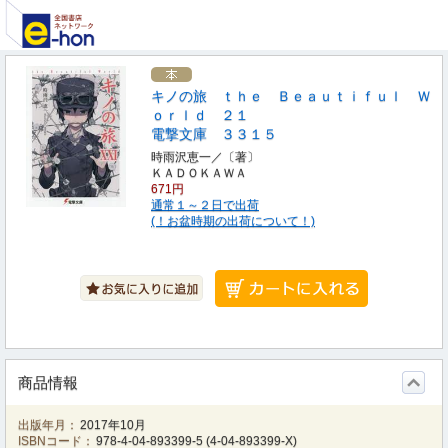
キノの旅 ｔｈｅ Ｂｅａｕｔｉｆｕｌ Ｗ
ｏｒｌｄ ２１
電撃文庫 ３３１５
時雨沢恵一／〔著〕
ＫＡＤＯＫＡＷＡ
671円
通常１～２日で出荷
(！お盆時期の出荷について！)
商品情報
出版年月：
2017年10月
ISBNコード：
978-4-04-893399-5
(
4-04-893399-X
)