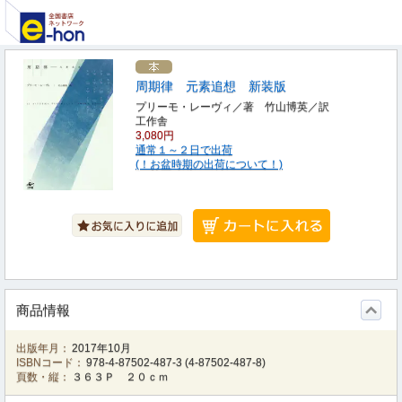
周期律 元素追想 新装版
プリーモ・レーヴィ／著 竹山博英／訳
工作舎
3,080円
通常１～２日で出荷
(！お盆時期の出荷について！)
商品情報
出版年月：
2017年10月
ISBNコード：
978-4-87502-487-3
(
4-87502-487-8
)
頁数・縦：
３６３Ｐ ２０ｃｍ