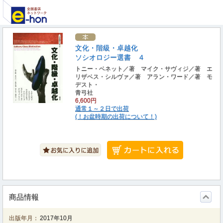
文化・階級・卓越化
ソシオロジー選書 ４
トニー・ベネット／著 マイク・サヴィジ／著 エ
リザベス・シルヴァ／著 アラン・ワード／著 モ
デスト・
青弓社
6,600円
通常１～２日で出荷
(！お盆時期の出荷について！)
商品情報
出版年月：
2017年10月