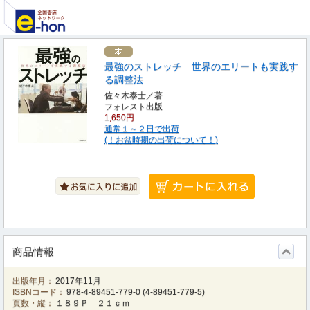
最強のストレッチ 世界のエリートも実践す
る調整法
佐々木泰士／著
フォレスト出版
1,650円
通常１～２日で出荷
(！お盆時期の出荷について！)
商品情報
出版年月：
2017年11月
ISBNコード：
978-4-89451-779-0
(
4-89451-779-5
)
頁数・縦：
１８９Ｐ ２１ｃｍ