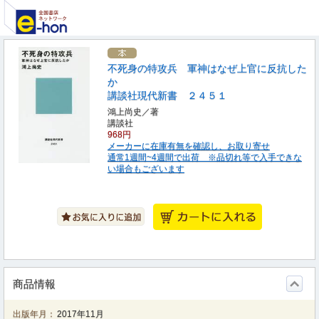
不死身の特攻兵 軍神はなぜ上官に反抗した
か
講談社現代新書 ２４５１
鴻上尚史／著
講談社
968円
メーカーに在庫有無を確認し、お取り寄せ
通常1週間~4週間で出荷 ※品切れ等で入手できな
い場合もございます
商品情報
出版年月：
2017年11月