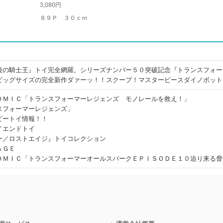
3,080円
８９Ｐ ３０ｃｍ
後の騎士王』トイ完全網羅。シリーズナンバー５０突破記念『トランスフォー
ビッグサイズの完全新作ダァーッ！！スクープ！マスターピースダイノボット
ＯＭＩＣ「トランスフォーマーレジェンズ モノレールを救え！」
スフォーマーレジェンズ」
ビートイ情報！！
イエンドトイ
ー／ロストエイジ』トイコレクション
ＡＧＥ
ＯＭＩＣ「トランスフォーマーオールスパークＥＰＩＳＯＤＥ１０迫り来る脅