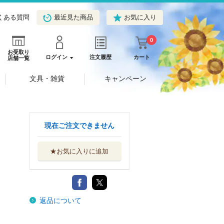
くある質問
最近見た商品
お気に入り
0
お受取り
ログイン
注文履歴
カート
店舗一覧
文具・雑貨
キャンペーン
現在ご注文できません
★お気に入りに追加
返品について