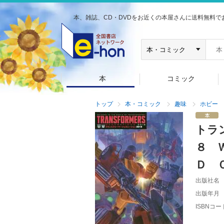
本、雑誌、CD・DVDをお近くの本屋さんに送料無料で
本
コミック
トップ
本・コミック
趣味
ホビー
トラ
８ 
Ｄ 
出版社名
出版年月
ISBNコー