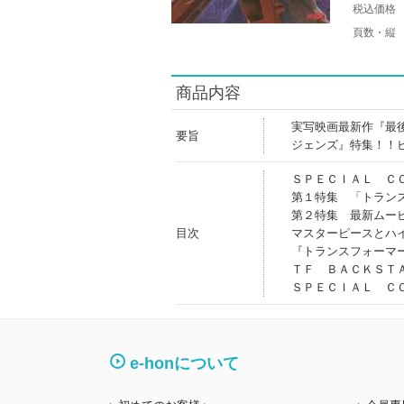
税込価格
頁数・縦
商品内容
実写映画最新作『最
要旨
ジェンズ』特集！！
ＳＰＥＣＩＡＬ Ｃ
第１特集 「トラン
第２特集 最新ムー
目次
マスターピースとハ
『トランスフォーマ
ＴＦ ＢＡＣＫＳＴ
ＳＰＥＣＩＡＬ Ｃ
e-honについて