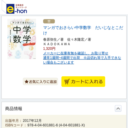
マンガでおさらい中学数学 だいじなとこだ
け
春原弥生／著 佐々木隆宏／著
ＫＡＤＯＫＡＷＡ
1,320円
メーカーに在庫有無を確認し、お取り寄せ
通常1週間~4週間で出荷 ※品切れ等で入手できな
い場合もございます
商品情報
出版年月：
2017年12月
ISBNコード：
978-4-04-601881-6
(
4-04-601881-X
)