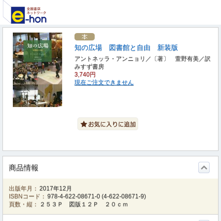
知の広場 図書館と自由 新装版
アントネッラ・アンニョリ／〔著〕 萱野有美／訳
みすず書房
3,740円
現在ご注文できません
商品情報
出版年月：
2017年12月
ISBNコード：
978-4-622-08671-0
(
4-622-08671-9
)
頁数・縦：
２５３Ｐ 図版１２Ｐ ２０ｃｍ