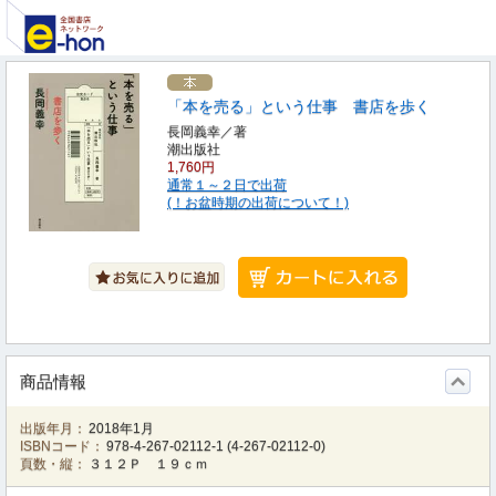
「本を売る」という仕事 書店を歩く
長岡義幸／著
潮出版社
1,760円
通常１～２日で出荷
(！お盆時期の出荷について！)
商品情報
出版年月：
2018年1月
ISBNコード：
978-4-267-02112-1
(
4-267-02112-0
)
頁数・縦：
３１２Ｐ １９ｃｍ