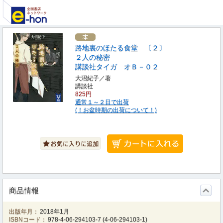
路地裏のほたる食堂 〔２〕
２人の秘密
講談社タイガ オＢ－０２
大沼紀子／著
講談社
825円
通常１～２日で出荷
(！お盆時期の出荷について！)
商品情報
出版年月：
2018年1月
ISBNコード：
978-4-06-294103-7
(
4-06-294103-1
)