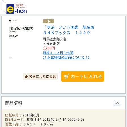
「明治」という国家 新装版
ＮＨＫブックス １２４９
司馬遼太郎／著
ＮＨＫ出版
1,760円
通常１～２日で出荷
(！お盆時期の出荷について！)
商品情報
出版年月：
2018年1月
ISBNコード：
978-4-14-091249-2
(
4-14-091249-9
)
頁数・縦：
３４１Ｐ １９ｃｍ