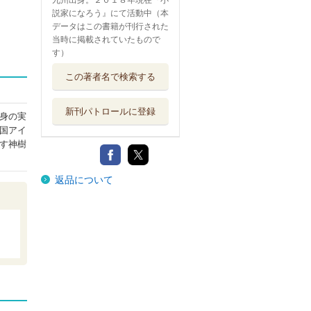
九州出身。２０１８年現在『小
説家になろう』にて活動中（本
データはこの書籍が刊行された
当時に掲載されていたもので
す）
この著者名で検索する
新刊パトロールに登録
身の実
国アイ
す神樹
返品について