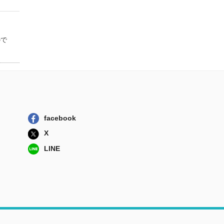
ので
facebook
X
LINE