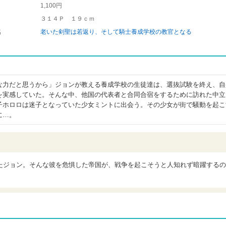
1,100円
３１４Ｐ １９ｃｍ
名
老いた剣聖は若返り、そして騎士養成学校の教官となる
な力だと思うから」ジョンが教える養成学校の生徒達は、選抜試験を終え、自
を実感していた。そんな中、他国の代表者と合同合宿をするために訪れた中立
子ホロロは迷子となっていた少女ミントに出会う。その少女が街で騒動を起こ
に…。
たジョン。そんな彼を危惧した帝国が、戦争を起こそうと人知れず暗躍するの