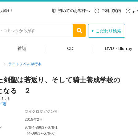
初めてのお客様へ
ご利用案内
よ
お届け！
こだわり検索
雑誌
CD
DVD・Blu-ray
ライトノベル単行本
た剣聖は若返り、そして騎士養成学校の
となる ２
ＶＥＬＳ
／著
マイクロマガジン社
2018年2月
ド
978-4-89637-679-1
（
4-89637-679-X
）