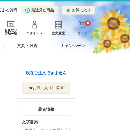
くある質問
最近見た商品
お気に入り
0
お受取り
ログイン
注文履歴
カート
店舗一覧
文具・雑貨
キャンペーン
現在ご注文できません
★お気に入りに追加
著者情報
文字書男