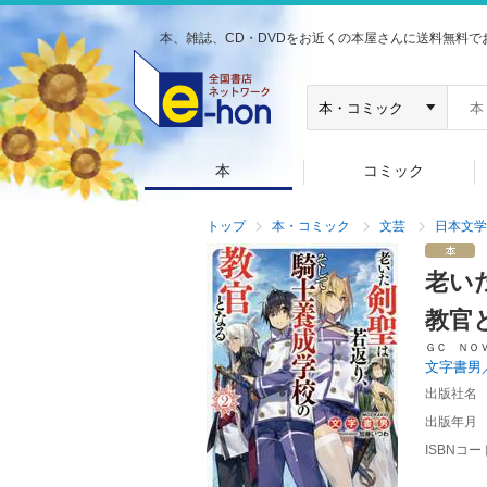
本、雑誌、CD・DVDをお近くの本屋さんに送料無料で
本
コミック
トップ
本・コミック
文芸
日本文学
老い
教官
ＧＣ ＮＯ
文字書男
出版社名
出版年月
ISBNコー