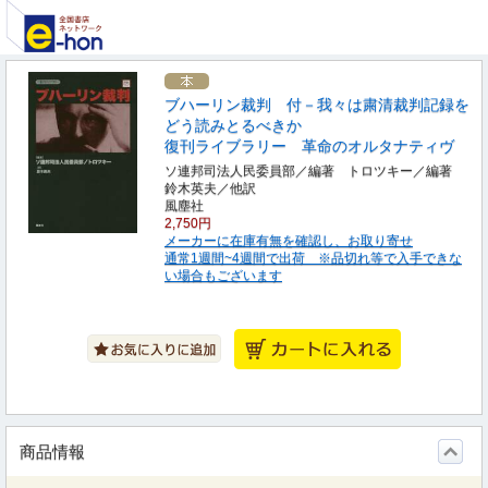
ブハーリン裁判 付－我々は粛清裁判記録を
どう読みとるべきか
復刊ライブラリー 革命のオルタナティヴ
ソ連邦司法人民委員部／編著 トロツキー／編著
鈴木英夫／他訳
風塵社
2,750円
メーカーに在庫有無を確認し、お取り寄せ
通常1週間~4週間で出荷 ※品切れ等で入手できな
い場合もございます
商品情報