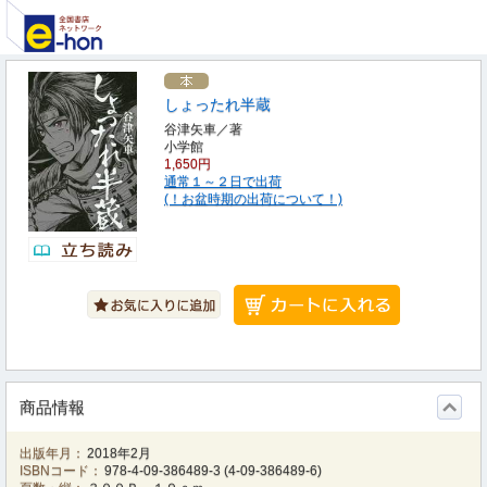
しょったれ半蔵
谷津矢車／著
小学館
1,650円
通常１～２日で出荷
(！お盆時期の出荷について！)
商品情報
出版年月：
2018年2月
ISBNコード：
978-4-09-386489-3
(
4-09-386489-6
)