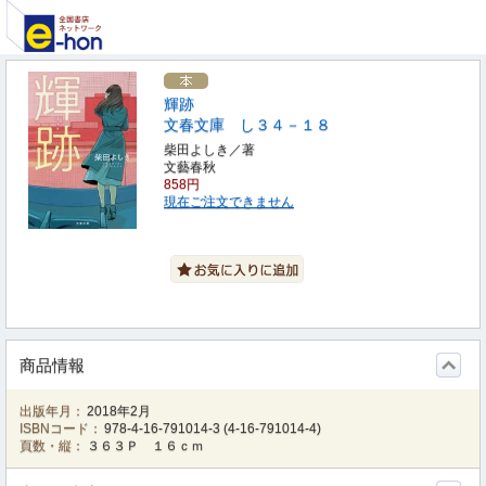
輝跡
文春文庫 し３４－１８
柴田よしき／著
文藝春秋
858円
現在ご注文できません
商品情報
出版年月：
2018年2月
ISBNコード：
978-4-16-791014-3
(
4-16-791014-4
)
頁数・縦：
３６３Ｐ １６ｃｍ