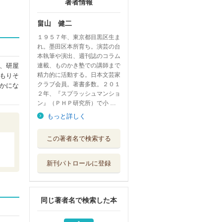
著者情報
畠山 健二
１９５７年、東京都目黒区生ま
れ。墨田区本所育ち。演芸の台
本執筆や演出、週刊誌のコラム
、研屋
連載、ものかき塾での講師まで
精力的に活動する。日本文芸家
もりそ
クラブ会員。著書多数。２０１
かにな
２年、『スプラッシュマンショ
ン』（ＰＨＰ研究所）で小 …
もっと詳しく
スプラッシュマン
この著者名で検索する
ション
祥伝社
新刊パトロールに登録
新本所おけら長屋
４
祥伝社
同じ著者名で検索した本
超実践！６０歳か
ら小説家になる