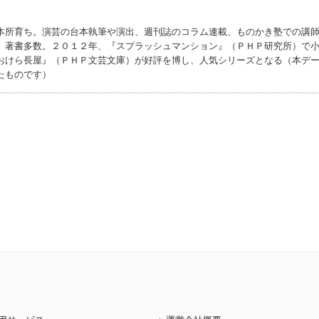
本所育ち。演芸の台本執筆や演出、週刊誌のコラム連載、ものかき塾での講
。著書多数。２０１２年、『スプラッシュマンション』（ＰＨＰ研究所）で
おけら長屋』（ＰＨＰ文芸文庫）が好評を博し、人気シリーズとなる（本デ
たものです）