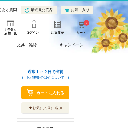
くある質問
最近見た商品
お気に入り
0
お受取り
ログイン
注文履歴
カート
店舗一覧
文具・雑貨
キャンペーン
通常１～２日で出荷
(！お盆時期の出荷について！)
カートに入れる
★お気に入りに追加