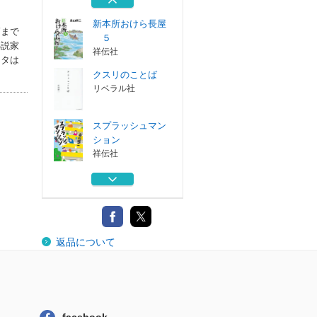
祥伝社
新本所おけら長屋
師まで
５
小説家
祥伝社
ータは
クスリのことば
リベラル社
スプラッシュマン
ション
祥伝社
新本所おけら長屋
４
祥伝社
超実践！６０歳か
返品について
ら小説家になる
祥伝社
新本所おけら長屋
５
祥伝社