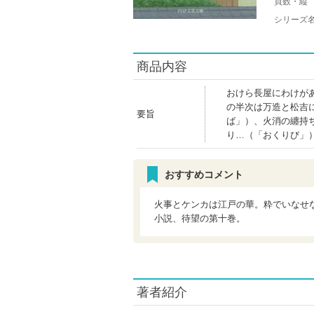
頁数・縦
シリーズ
商品内容
おけら長屋にわけが
の半次は万造と松吉
要旨
ば」）、火消の纏持
り…（「おくりび」
おすすめコメント
火事とケンカは江戸の華。粋でいなせ
小説、待望の第十巻。
著者紹介