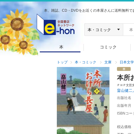
本、雑誌、CD・DVDをお近くの本屋さんに送料無料で
本
コミック
トップ
本・コミック
文庫
日本文学
本所
ＰＨＰ文芸
畠山健二
出版社名
出版年月
ISBNコー
税込価格