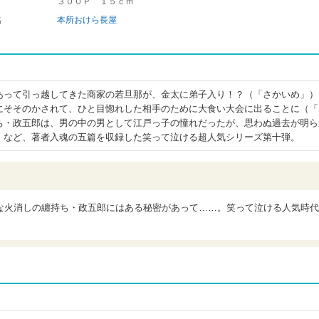
３００Ｐ １５ｃｍ
名
本所おけら長屋
あって引っ越してきた商家の若旦那が、金太に弟子入り！？（「さかいめ」）
にそそのかされて、ひと目惚れした相手のために大食い大会に出ることに（「
ち・政五郎は、男の中の男として江戸っ子の憧れだったが、思わぬ過去が明ら
）など、著者入魂の五篇を収録した笑って泣ける超人気シリーズ第十弾。
な火消しの纏持ち・政五郎にはある秘密があって……。笑って泣ける人気時代