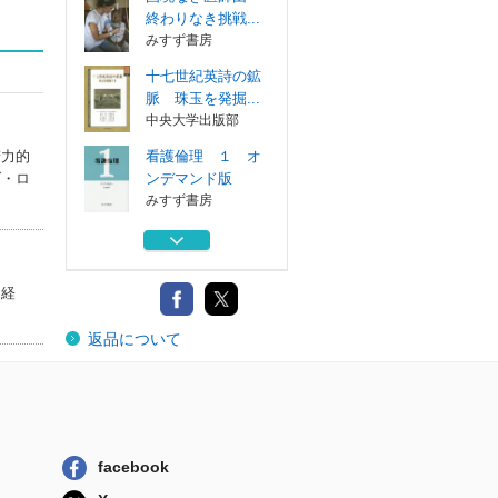
終わりなき挑戦...
みすず書房
十七世紀英詩の鉱
脈 珠玉を発掘...
中央大学出版部
精力的
看護倫理 １ オ
ダ・ロ
ンデマンド版
みすず書房
看護倫理 ２ オ
ンデマンド版
みすず書房
を経
看護倫理 ３ オ
返品について
ンデマンド版
みすず書房
国境なき医師団
終わりなき挑戦...
みすず書房
facebook
十七世紀英詩の鉱