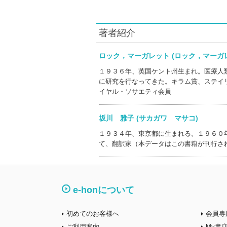
著者紹介
ロック，マーガレット (ロック，マー
１９３６年、英国ケント州生まれ。医療人
に研究を行なってきた。キラム賞、ステイ
イヤル・ソサエティ会員
坂川 雅子 (サカガワ マサコ)
１９３４年、東京都に生まれる。１９６０
て、翻訳家（本データはこの書籍が刊行さ
e-honについて
初めてのお客様へ
会員専
ご利用案内
My書