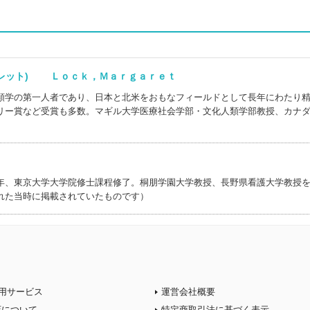
ガレット) Ｌｏｃｋ，Ｍａｒｇａｒｅｔ
類学の第一人者であり、日本と北米をおもなフィールドとして長年にわたり
リー賞など受賞も多数。マギル大学医療社会学部・文化人類学部教授、カナ
年、東京大学大学院修士課程修了。桐朋学園大学教授、長野県看護大学教授
れた当時に掲載されていたものです）
用サービス
運営会社概要
店について
特定商取引法に基づく表示