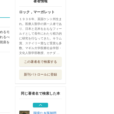
著者情報
ロック，マーガレット
１９３６年、英国ケント州生ま
れ。医療人類学の第一人者であ
り、日本と北米をおもなフィー
めるモ
ルドとして長年にわたり精力的
れるべ
に研究を行なってきた。キラム
視座を
賞、ステイリー賞など受賞も多
数。マギル大学医療社会学部・
文化人類学部教授、カナダ …
看護倫理 １ オ
この著者名で検索する
ンデマンド版
みすず書房
新刊パトロールに登録
看護倫理 ２ オ
ンデマンド版
みすず書房
同じ著者名で検索した本
看護倫理 ３ オ
ンデマンド版
みすず書房
国境なき医師団