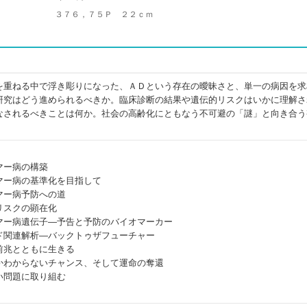
３７６，７５Ｐ ２２ｃｍ
を重ねる中で浮き彫りになった、ＡＤという存在の曖昧さと、単一の病因を求
研究はどう進められるべきか。臨床診断の結果や遺伝的リスクはいかに理解さ
なされるべきことは何か。社会の高齢化にともなう不可避の「謎」と向き合う
マー病の構築
マー病の基準化を目指して
マー病予防への道
リスクの顕在化
マー病遺伝子―予告と予防のバイオマーカー
ド関連解析―バックトゥザフューチャー
前兆とともに生きる
かわからないチャンス、そして運命の奪還
い問題に取り組む