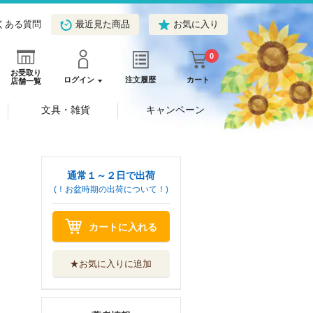
くある質問
最近見た商品
お気に入り
0
お受取り
ログイン
注文履歴
カート
店舗一覧
文具・雑貨
キャンペーン
通常１～２日で出荷
(！お盆時期の出荷について！)
カートに入れる
★お気に入りに追加