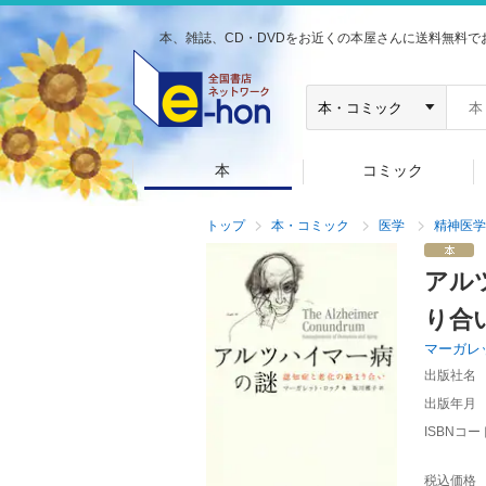
本、雑誌、CD・DVDをお近くの本屋さんに送料無料で
本
コミック
トップ
本・コミック
医学
精神医学
アル
り合
マーガレ
出版社名
出版年月
ISBNコー
税込価格