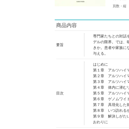
頁数・縦
商品内容
専門家たちとの対話
デルの限界。では、
要旨
きか。患者や家族に
与える。
はじめに
第１章 アルツハイ
第２章 アルツハイ
第３章 アルツハイ
第４章 体内に潜む
目次
第５章 アルツハイ
第６章 ゲノムワイ
第７章 具現化した
第８章 いつ訪れる
第９章 解決しがた
おわりに