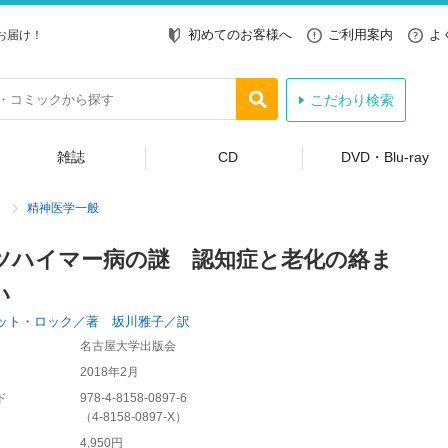
初めてのお客様へ
ご利用案内
よ
お届け！
こだわり検索
雑誌
CD
DVD・Blu-ray
精神医学一般
ツハイマー病の謎 認知症と老化の絡ま
い
ット・ロック／著 坂川雅子／訳
名古屋大学出版会
2018年2月
ド
978-4-8158-0897-6
（
4-8158-0897-X
）
4,950円