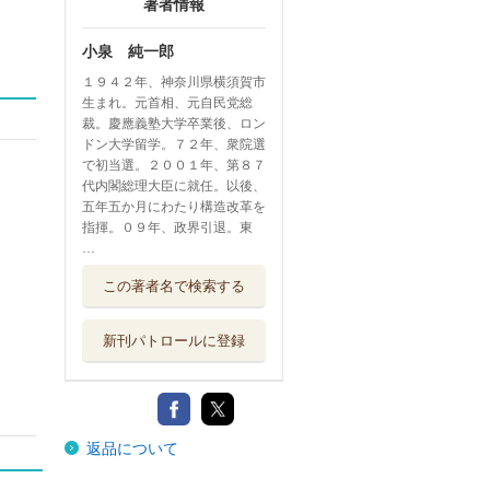
著者情報
小泉 純一郎
１９４２年、神奈川県横須賀市
生まれ。元首相、元自民党総
裁。慶應義塾大学卒業後、ロン
ドン大学留学。７２年、衆院選
で初当選。２００１年、第８７
代内閣総理大臣に就任。以後、
五年五か月にわたり構造改革を
指揮。０９年、政界引退。東
…
この著者名で検索する
新刊パトロールに登録
返品について