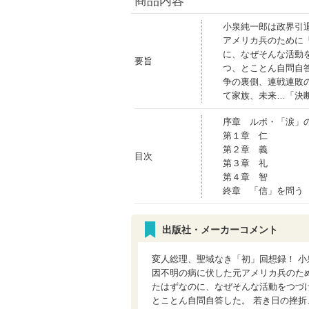
商品内容
小泉純一郎は政界引
アメリカ兵のために
に、なぜそんな活動
要旨
つ、とことん自問自
争の裏側、連戦連敗
て家族、未来…「決
序章 ルポ・「涙」
第１章 仁
第２章 義
目次
第３章 礼
第４章 智
終章 「信」を問う
出版社・メーカーコメント
変人総理、聖域なき「初」回想録！ 小
因不明の病に伏した元アメリカ兵のため
たはずなのに、なぜそんな活動をつづけ
とことん自問自答した。 若き日の挫折