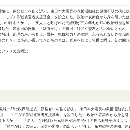
退後に、原発ゼロを強く訴え、東日本大震災の救援活動後に原因不明の病に伏
「トモダチ作戦被害者支援基金」を設立した。政治の表舞台から身を引いたは
をつづけるのか―。「変人」と呼ばれた元総理が三六年七か月の政治遍歴を辿
答した。若き日の挫折、「雑巾がけ」の毎日、師匠や盟友との出会いと別れ、
の教訓、総理の座から見えた景色、抵抗勢力との暗闘、忘れられない外交場面
断のとき」に小泉が貫いてきたものとは。喜寿を前にして世に問う、初の回想
のアメリカ訪問記
泉純一郎は政界引退後、原発ゼロを強く訴え、 東日本大震災の救援活動後に
に 「トモダチ作戦被害者支援基金」を設立した。 政治の表舞台から身を引
るのか──。 「変人」と呼ばれた元総理が36年7か月の政治遍歴を辿りつつ
、「雑巾がけ」の毎日、師匠や盟友との出会いと別れ、 角福戦争の裏側、連