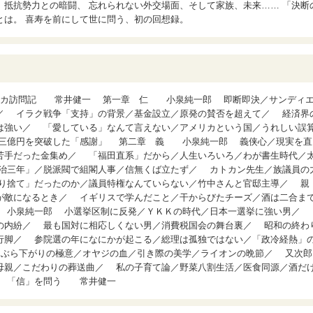
抵抗勢力との暗闘、 忘れられない外交場面、そして家族、未来…… 「決断
とは。 喜寿を前にして世に問う、初の回想録。
メリカ訪問記 常井健一 第一章 仁 小泉純一郎 即断即決／サンディ
／ イラク戦争「支持」の背景／基金設立／原発の賛否を超えて／ 経済界
は強い／ 「愛している」なんて言えない／アメリカという国／うれしい誤
／三億円を突破した「感謝」 第二章 義 小泉純一郎 義侠心／現実を直
苦手だった金集め／ 「福田直系」だから／人生いろいろ／わが書生時代／
治三年」／脱派閥で組閣人事／信無くば立たず／ カトカン先生／族議員の
り捨て」だったのか／議員特権なんていらない／竹中さんと官邸主導／ 親
が敵になるとき／ イギリスで学んだこと／干からびたチーズ／酒は二合ま
 小泉純一郎 小選挙区制に反発／ＹＫＫの時代／日本一選挙に強い男／
の内紛／ 最も国対に相応しくない男／消費税国会の舞台裏／ 昭和の終わ
行脚／ 参院選の年になにかが起こる／総理は孤独ではない／「政冷経熱」
ぶら下がりの極意／オヤジの血／引き際の美学／ライオンの晩節／ 又次郎
母親／こだわりの葬送曲／ 私の子育て論／野菜八割生活／医食同源／酒だ
章 「信」を問う 常井健一