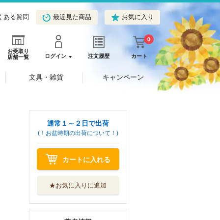
くある質問
最近見た商品
お気に入り
0
お受取り
ログイン
注文履歴
カート
店舗一覧
文具・雑貨
キャンペーン
通常１～２日で出荷
(！お盆時期の出荷について！)
カートに入れる
★お気に入りに追加