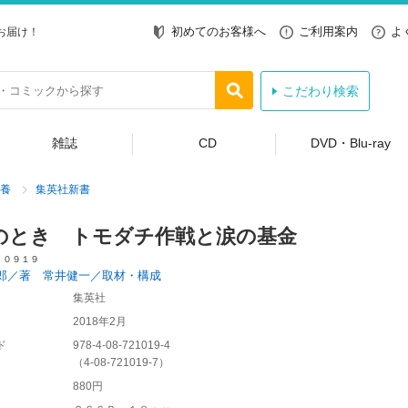
初めてのお客様へ
ご利用案内
よ
お届け！
こだわり検索
雑誌
CD
DVD・Blu-ray
養
集英社新書
のとき トモダチ作戦と涙の基金
 ０９１９
郎／著 常井健一／取材・構成
集英社
2018年2月
ド
978-4-08-721019-4
（
4-08-721019-7
）
880円