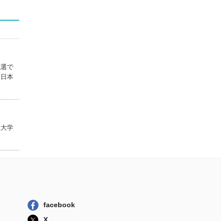
院選で
東日本
立大学
facebook
X