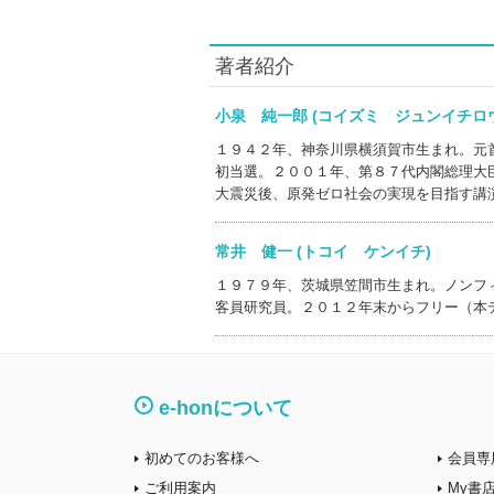
著者紹介
小泉 純一郎 (コイズミ ジュンイチ
１９４２年、神奈川県横須賀市生まれ。元
初当選。２００１年、第８７代内閣総理大
大震災後、原発ゼロ社会の実現を目指す講
常井 健一 (トコイ ケンイチ)
１９７９年、茨城県笠間市生まれ。ノンフ
客員研究員。２０１２年末からフリー（本
e-honについて
初めてのお客様へ
会員専
ご利用案内
My書