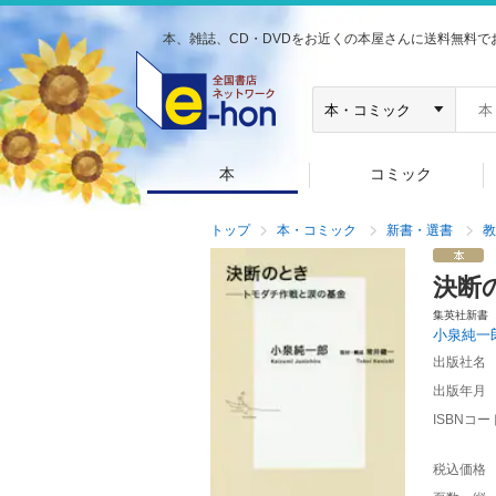
本、雑誌、CD・DVDをお近くの本屋さんに送料無料で
本
コミック
トップ
本・コミック
新書・選書
教
決断
集英社新書
小泉純一
出版社名
出版年月
ISBNコー
税込価格