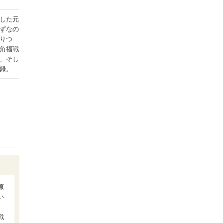
した元
ずなの
りつ
角福戦
、そし
録。
原
い
、
戦