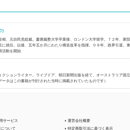
ロウ)
首相、元自民党総裁。慶應義塾大学卒業後、ロンドン大学留学。７２年、衆
臣に就任。以後、五年五か月にわたり構造改革を指揮。０９年、政界引退。
演活動を開始
ィクションライター。ライブドア、朝日新聞出版を経て、オーストラリア国
データはこの書籍が刊行された当時に掲載されていたものです）
用サービス
運営会社概要
店について
特定商取引法に基づく表示