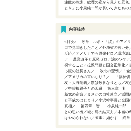
連敗の教訓、総理の座から見えた景色、
とき」に小泉純一郎が貫いてきたもの
内容抜粋
<目次> 序章 ルポ・「涙」のア
ゴで見聞きしたこと／外務省の言い分
反応／アメリカでも原発ゼロ／環境派
／ 農業改革と原発ゼロ／涙のワケ
視すること／拉致問題と国交正常化／
っ腹の社長さん／ 敗北の翌朝／「全
／アメリカの言いなり？／ 「福祉切
友・大野剛義／敵は数多なりとも／友
／中曽根親子との因縁 第三章 礼
新党の宿命／まさかの自社連立／派閥
と平成のはじまり／小沢幹事長と全国
真相／ 第四章 智 小泉純一郎 
との思い出／城ヶ島の結束力／本当の
はやめられない／省事に如かず 終