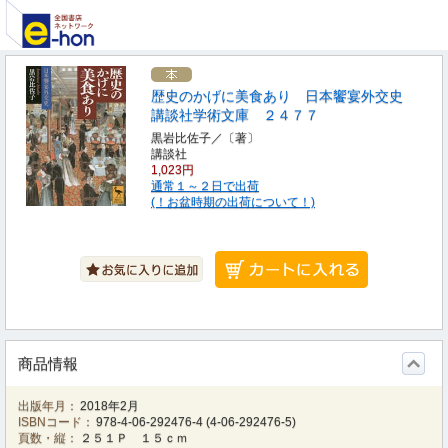
歴史のかげに美食あり 日本饗宴外交史
講談社学術文庫 ２４７７
黒岩比佐子／〔著〕
講談社
1,023円
通常１～２日で出荷
(！お盆時期の出荷について！)
商品情報
出版年月：
2018年2月
ISBNコード：
978-4-06-292476-4
(
4-06-292476-5
)
頁数・縦：
２５１Ｐ １５ｃｍ