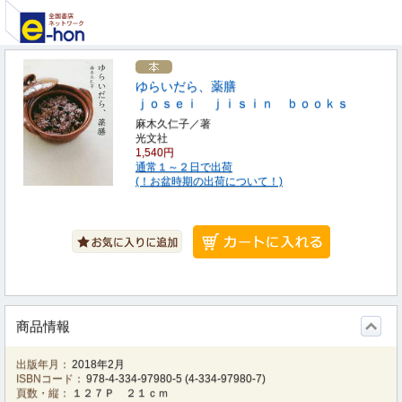
ゆらいだら、薬膳
ｊｏｓｅｉ ｊｉｓｉｎ ｂｏｏｋｓ
麻木久仁子／著
光文社
1,540円
通常１～２日で出荷
(！お盆時期の出荷について！)
商品情報
出版年月：
2018年2月
ISBNコード：
978-4-334-97980-5
(
4-334-97980-7
)
頁数・縦：
１２７Ｐ ２１ｃｍ