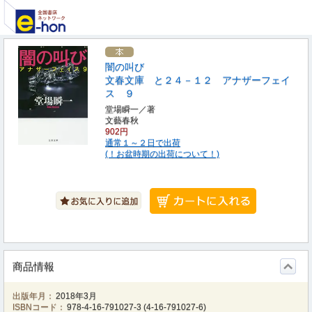
闇の叫び
文春文庫 と２４－１２ アナザーフェイ
ス ９
堂場瞬一／著
文藝春秋
902円
通常１～２日で出荷
(！お盆時期の出荷について！)
商品情報
出版年月：
2018年3月
ISBNコード：
978-4-16-791027-3
(
4-16-791027-6
)