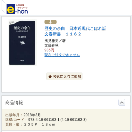
歴史の余白 日本近現代こぼれ話
文春新書 １１６２
浅見雅男／著
文藝春秋
935円
現在ご注文できません
商品情報
出版年月：
2018年3月
ISBNコード：
978-4-16-661162-1
(
4-16-661162-3
)
頁数・縦：
２０５Ｐ １８ｃｍ