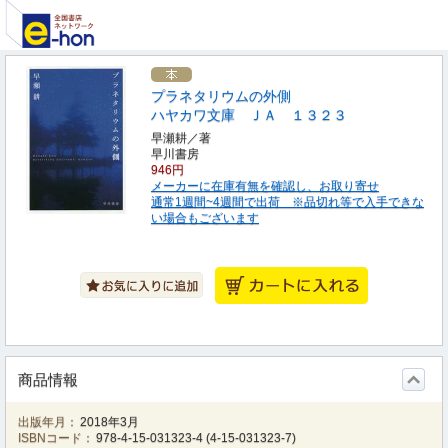
プラネタリウムの外側
ハヤカワ文庫 ＪＡ １３２３
早瀬耕／著
早川書房
946円
メーカーに在庫有無を確認し、お取り寄せ
通常1週間~4週間で出荷 ※品切れ等で入手できな
い場合もございます
商品情報
出版年月：
2018年3月
ISBNコード：
978-4-15-031323-4
(
4-15-031323-7
)