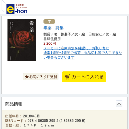
毒薬 詩集
劉霞／著 劉燕子／訳・編 田島安江／訳・編
書肆侃侃房
2,200円
メーカーに在庫有無を確認し、お取り寄せ
通常1週間~4週間で出荷 ※品切れ等で入手できな
い場合もございます
商品情報
出版年月：
2018年3月
ISBNコード：
978-4-86385-295-2
(
4-86385-295-9
)
頁数・縦：
１７４Ｐ １９ｃｍ