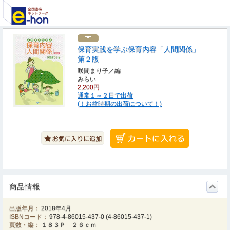
保育実践を学ぶ保育内容「人間関係」
第２版
咲間まり子／編
みらい
2,200円
通常１～２日で出荷
(！お盆時期の出荷について！)
商品情報
出版年月：
2018年4月
ISBNコード：
978-4-86015-437-0
(
4-86015-437-1
)
頁数・縦：
１８３Ｐ ２６ｃｍ