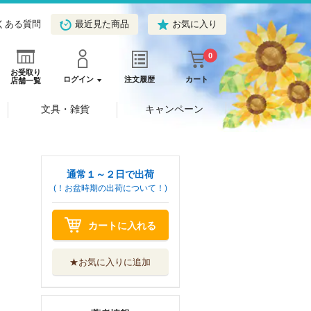
くある質問
最近見た商品
お気に入り
0
お受取り
ログイン
注文履歴
カート
店舗一覧
文具・雑貨
キャンペーン
通常１～２日で出荷
(！お盆時期の出荷について！)
カートに入れる
★お気に入りに追加