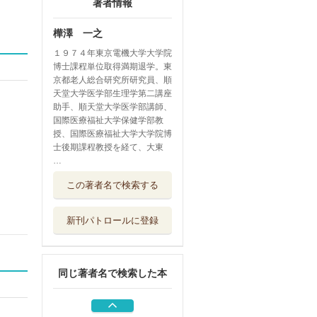
著者情報
樺澤 一之
１９７４年東京電機大学大学院
博士課程単位取得満期退学。東
京都老人総合研究所研究員、順
天堂大学医学部生理学第二講座
助手、順天堂大学医学部講師、
国際医療福祉大学保健学部教
授、国際医療福祉大学大学院博
士後期課程教授を経て、大東
…
新入生のためのデ
この著者名で検索する
ータサイエンス...
共立出版
新刊パトロールに登録
看護師・保健師を
めざす人のやさ...
実教出版
同じ著者名で検索した本
医療・保健・福祉
系のための情報...
共立出版