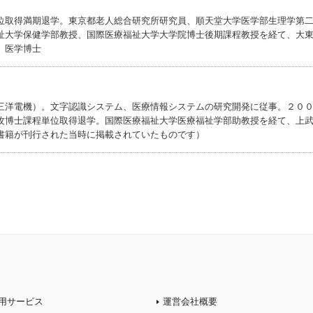
位取得満期退学。東京都老人総合研究所研究員、順天堂大学医学部生理学第
祉大学保健学部教授、国際医療福祉大学大学院博士後期課程教授を経て、大
。医学博士
三洋電機）。文字認識システム、医療情報システムの研究開発に従事。２０
攻博士課程単位取得退学。国際医療福祉大学医療福祉学部助教授を経て、上
書籍が刊行された当時に掲載されていたものです）
用サービス
運営会社概要