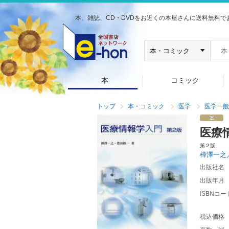
本、雑誌、CD・DVDをお近くの本屋さんに送料無料で
本
コミック
トップ
本・コミック
医学
医学一般
医療
第２版
樺澤一之
出版社名
出版年月
ISBNコー
税込価格