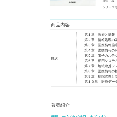
頁数・縦
シリーズ
商品内容
第１章 医療と情報
第２章 情報処理の
第３章 医療情報倫
第４章 医療情報の
第５章 電子カルテ
目次
第６章 部門システ
第７章 地域連携シ
第８章 医療情報の
第９章 病院管理と
第１０章 医療デー
著者紹介
樺澤 一之 (カバサワ カズユキ)