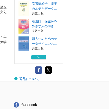
看護情報学 電子
二講座
カルテとデータ...
東文化
共立出版
看護師・保健師を
めざす人のやさ...
実教出版
０１年
新入生のためのデ
武大学
ータサイエンス...
共立出版
看護師・保健師を
めざす人のやさ...
実教出版
医療・保健・福祉
返品について
系のための情報...
共立出版
看護情報学 電子
カルテとデータ...
共立出版
facebook
看護師・保健師を