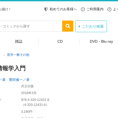
初めてのお客様へ
ご利用案内
よ
お届け！
こだわり検索
雑誌
CD
DVD・Blu-ray
医学一般その他
情報学入門
／著 豊田修一／著
共立出版
2018年3月
ド
978-4-320-12431-8
（
4-320-12431-6
）
3,190円