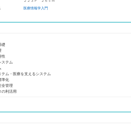
２２３Ｐ ２６ｃｍ
名
医療情報学入門
基礎
理
特性
システム
ム
ステム・医療を支えるシステム
標準化
安全管理
タの利活用