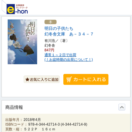
明日の子供たち
幻冬舎文庫 あ－３４－７
有川浩／〔著〕
幻冬舎
847円
通常１～２日で出荷
(！お盆時期の出荷について！)
商品情報
出版年月：
2018年4月
ISBNコード：
978-4-344-42714-3
(
4-344-42714-9
)
頁数・縦：
５２２Ｐ １６ｃｍ