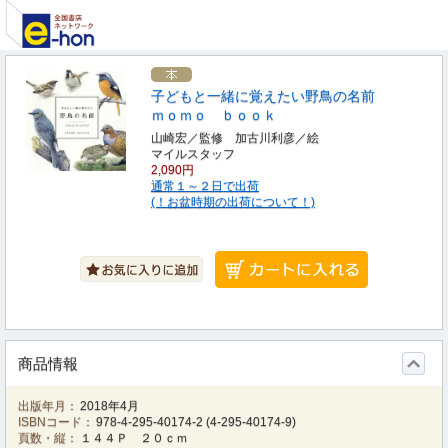
子どもと一緒に覚えたい野鳥の名前
ｍｏｍｏ ｂｏｏｋ
山崎宏／監修 加古川利彦／絵
マイルスタッフ
2,090円
通常１～２日で出荷
(！お盆時期の出荷について！)
商品情報
出版年月：
2018年4月
ISBNコード：
978-4-295-40174-2
(
4-295-40174-9
)
頁数・縦：
１４４Ｐ ２０ｃｍ