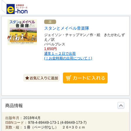
スタンとメイベル音楽隊
ジェイソン・チャップマン／作・絵 きたがわしず
え／訳
バベルプレス
1,650円
通常１～２日で出荷
(！お盆時期の出荷について！)
商品情報
出版年月：
2018年4月
ISBNコード：
978-4-89449-173-1
(
4-89449-173-7
)
頁数・縦：
１冊（ページ付なし） ２６×３０ｃｍ