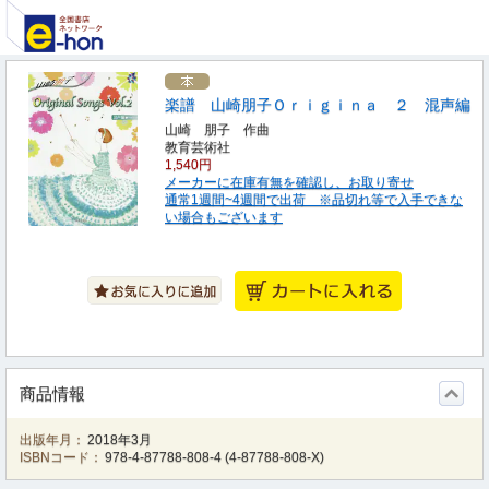
楽譜 山崎朋子Ｏｒｉｇｉｎａ ２ 混声編
山崎 朋子 作曲
教育芸術社
1,540円
メーカーに在庫有無を確認し、お取り寄せ
通常1週間~4週間で出荷 ※品切れ等で入手できな
い場合もございます
商品情報
出版年月：
2018年3月
ISBNコード：
978-4-87788-808-4
(
4-87788-808-X
)