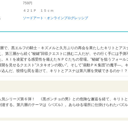
759円
４２１Ｐ １５ｃｍ
名
ソードアート・オンラインプログレッシブ
第六層で、黒エルフの騎士・キズメルと久方ぶりの再会を果たしたキリトとアス
え、第三層から続く“秘鍵”回収クエストに挑む二人だが、その行く手には予測
た。ＡＩを凌駕する感受性を備えたＮＰＣたちの登場。“秘鍵”を狙うフォール
開を見せるクエスト“スタキオンの呪い”。そして“扇動ＰＫ集団”の魔手―。
き込んだ、狡猾な罠を退けて、キリトとアスナは第六層を突破できるのか！？
人気シリーズ第６弾！ 《黒ポンチョの男》との危険な邂逅を経て、キリトと
到達する。第六層のテーマは《パズル》。あらゆる場所に仕掛けられたパズル