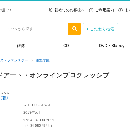
初めてのお客様へ
ご利用案内
よ
お届け！
こだわり検索
雑誌
CD
DVD・Blu-ray
ズ・ファンタジー
電撃文庫
ドアート・オンラインプログレッシブ
３３９１
〔著〕
ＫＡＤＯＫＡＷＡ
2018年5月
ド
978-4-04-893797-9
（
4-04-893797-9
）