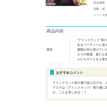
税込価格
頁数・縦
シリーズ
商品内容
“アインクラッド”
女をパーティーに迎
要旨
展開が待ち受けてい
ルフの暗躍。新たな展
ルたちＮＰＣをも巻
おすすめコメント
アインクラッド第六層で繰り広げる、
アスナは《アインクラッド》第六層に
が、二人を苦しめる！？