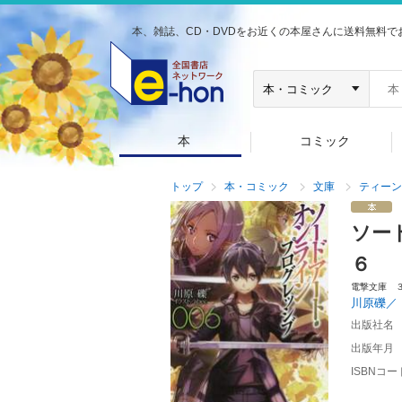
本、雑誌、CD・DVDをお近くの本屋さんに送料無料で
本
コミック
トップ
本・コミック
文庫
ティーン
ソー
６
電撃文庫 
川原礫／
出版社名
出版年月
ISBNコー