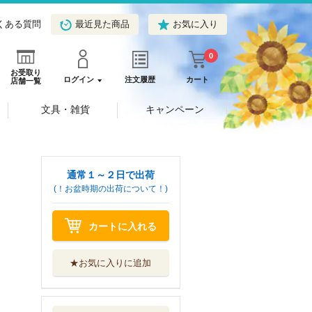
くある質問
最近見た商品
お気に入り
0
お受取り
ログイン
注文履歴
カート
店舗一覧
文具・雑貨
キャンペーン
通常１～２日で出荷
(！お盆時期の出荷について！)
カートに入れる
★お気に入りに追加
ソードアート・オ
ンライン ２９
ＫＡＤＯＫＡＷＡ