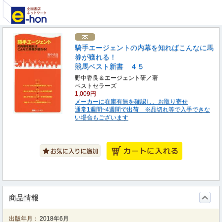
騎手エージェントの内幕を知ればこんなに馬
券が獲れる！
競馬ベスト新書 ４５
野中香良＆エージェント研／著
ベストセラーズ
1,009円
メーカーに在庫有無を確認し、お取り寄せ
通常1週間~4週間で出荷 ※品切れ等で入手できな
い場合もございます
商品情報
出版年月：
2018年6月