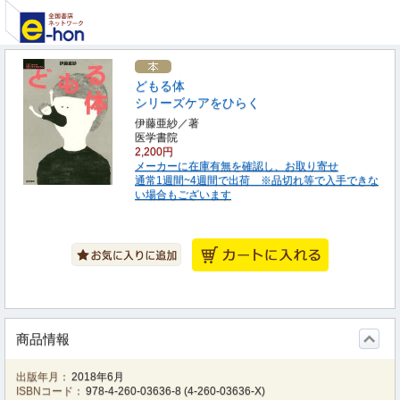
どもる体
シリーズケアをひらく
伊藤亜紗／著
医学書院
2,200円
メーカーに在庫有無を確認し、お取り寄せ
通常1週間~4週間で出荷 ※品切れ等で入手できな
い場合もございます
商品情報
出版年月：
2018年6月
ISBNコード：
978-4-260-03636-8
(
4-260-03636-X
)