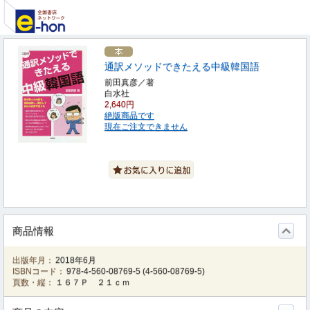
通訳メソッドできたえる中級韓国語
前田真彦／著
白水社
2,640円
絶版商品です
現在ご注文できません
商品情報
出版年月：
2018年6月
ISBNコード：
978-4-560-08769-5
(
4-560-08769-5
)
頁数・縦：
１６７Ｐ ２１ｃｍ