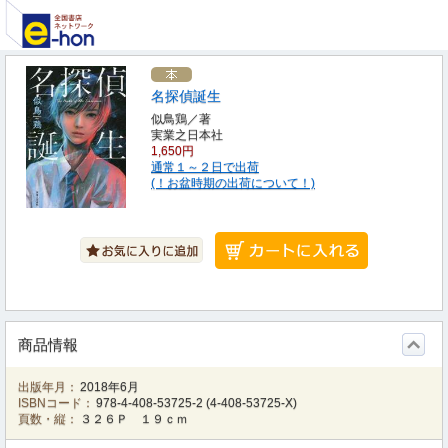
名探偵誕生
似鳥鶏／著
実業之日本社
1,650円
通常１～２日で出荷
(！お盆時期の出荷について！)
商品情報
出版年月：
2018年6月
ISBNコード：
978-4-408-53725-2
(
4-408-53725-X
)
頁数・縦：
３２６Ｐ １９ｃｍ