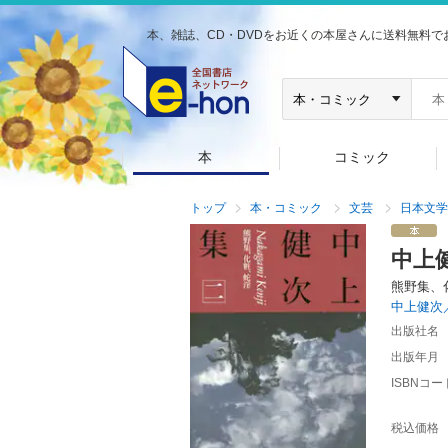
本、雑誌、CD・DVDをお近くの本屋さんに送料無料で
本
コミック
トップ
本・コミック
文芸
日本文学
中上
熊野集、
中上健次
出版社名
出版年月
ISBNコー
税込価格