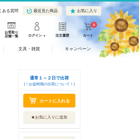
くある質問
最近見た商品
お気に入り
0
お受取り
ログイン
注文履歴
カート
店舗一覧
文具・雑貨
キャンペーン
通常１～２日で出荷
(！お盆時期の出荷について！)
カートに入れる
★お気に入りに追加
中上健次短篇集
岩波書店