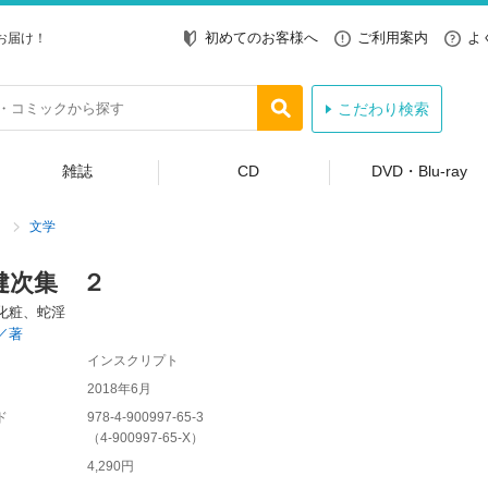
初めてのお客様へ
ご利用案内
よ
お届け！
こだわり検索
雑誌
CD
DVD・Blu-ray
文学
健次集 ２
化粧、蛇淫
／著
インスクリプト
2018年6月
ド
978-4-900997-65-3
（
4-900997-65-X
）
4,290円