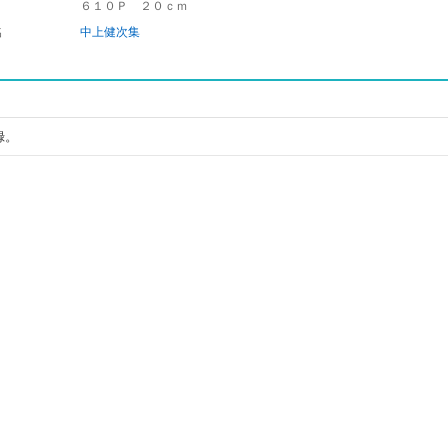
６１０Ｐ ２０ｃｍ
名
中上健次集
録。