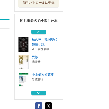
新刊パトロールに登録
天の歌 小説都は
るみ
小学館
同じ著者名で検索した本
現代小説の方法
作品社
秋の死 韓国現代
短編小説
河出書房新社
異族
講談社
中上健次短篇集
岩波書店
天の歌 小説都は
るみ
小学館