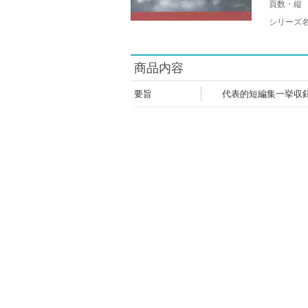
頁数・縦
シリーズ
商品内容
要旨
代表的短編集一挙収