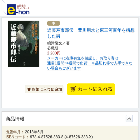
近藤寿市郎伝 豊川用水と東三河百年を構想
した男
嶋津隆文／著
公職研
2,200円
メーカーに在庫有無を確認し、お取り寄せ
通常1週間~4週間で出荷 ※品切れ等で入手できな
い場合もございます
商品情報
出版年月：
2018年5月
ISBNコード：
978-4-87526-383-8
(
4-87526-383-X
)