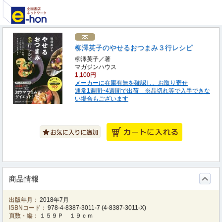
柳澤英子のやせるおつまみ３行レシピ
柳澤英子／著
マガジンハウス
1,100円
メーカーに在庫有無を確認し、お取り寄せ
通常1週間~4週間で出荷 ※品切れ等で入手できな
い場合もございます
商品情報
出版年月：
2018年7月
ISBNコード：
978-4-8387-3011-7
(
4-8387-3011-X
)
頁数・縦：
１５９Ｐ １９ｃｍ