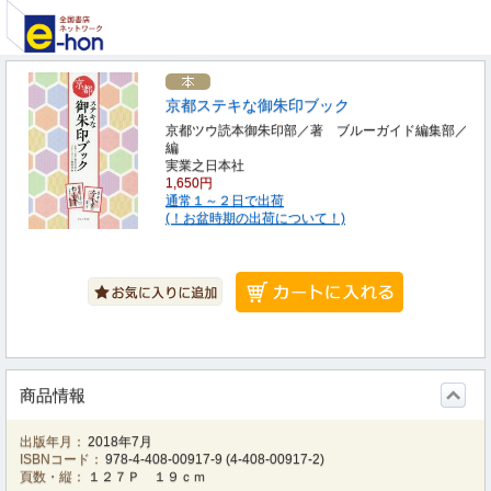
京都ステキな御朱印ブック
京都ツウ読本御朱印部／著 ブルーガイド編集部／
編
実業之日本社
1,650円
通常１～２日で出荷
(！お盆時期の出荷について！)
商品情報
出版年月：
2018年7月
ISBNコード：
978-4-408-00917-9
(
4-408-00917-2
)
頁数・縦：
１２７Ｐ １９ｃｍ