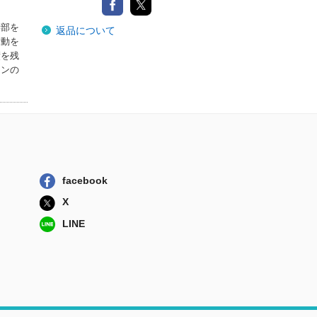
学部を
返品について
活動を
績を残
ロンの
facebook
X
LINE