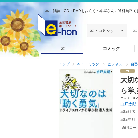
本、雑誌、CD・DVDをお近くの本屋さんに送料無料で
本
コミック
トップ
本・コミック
ビジネス
自己
大切
ら学
ＴＷＪ Ｂ
白戸太朗
出版社名
出版年月
ISBNコー