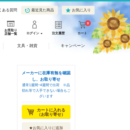
くある質問
最近見た商品
お気に入り
0
お受取り
ログイン
注文履歴
カート
店舗一覧
文具・雑貨
キャンペーン
メーカーに在庫有無を確認
し、お取り寄せ
通常1週間~4週間で出荷 ※品
切れ等で入手できない場合もご
ざいます
カートに入れる
（お取り寄せ）
★お気に入りに追加