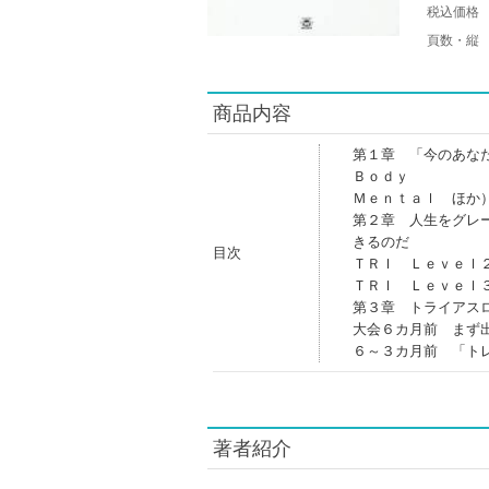
税込価格
頁数・縦
商品内容
第１章 「今のあな
Ｂｏｄｙ
Ｍｅｎｔａｌ ほか
第２章 人生をグレ
きるのだ
目次
ＴＲＩ Ｌｅｖｅｌ
ＴＲＩ Ｌｅｖｅｌ
第３章 トライアス
大会６カ月前 まず
６～３カ月前 「ト
著者紹介