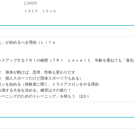
1,540円
１９１Ｐ １９ｃｍ
た」が始めるべき理由（Ｌｉｆｅ
）
ードアップするＴＲＩの秘密（ＴＲＩ Ｌｅｖｅｌ１ 年齢を重ねても「進化
２ 身体が動けば、思考、性格も変わりだす
３ 個人スポーツだけど団体スポーツでもある）
ロンを始める（体験者に聞く、トライアスロンをやる理由
出場する大会を決める。練習はその後だ！
レーニングのためのトレーニング」を積もう ほか）