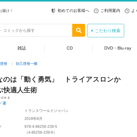
初めてのお客様へ
ご利用案内
よ
お届け！
こだわり検索
雑誌
CD
DVD・Blu-ray
啓発
自己啓発一般
なのは「動く勇気」 トライアスロンか
ぶ快適人生術
ＯＯＫＳ
／著
トランスワールドジャパン
2018年8月
ド
978-4-86256-239-5
（
4-86256-239-6
）