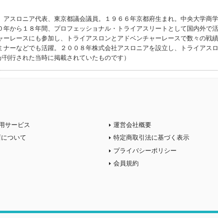
。アスロニア代表、東京都議会議員。１９６６年京都府生まれ。中央大学商
０年から１８年間、プロフェッショナル・トライアスリートとして国内外で
ャーレースにも参加し、トライアスロンとアドベンチャーレースで数々の戦
ミナーなどでも活躍。２００８年株式会社アスロニアを設立し、トライアス
が刊行された当時に掲載されていたものです）
用サービス
運営会社概要
店について
特定商取引法に基づく表示
プライバシーポリシー
会員規約