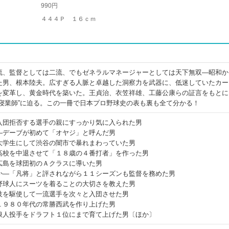
990円
４４４Ｐ １６ｃｍ
流、監督としては二流、でもゼネラルマネージャーとしては天下無双―昭和か
た男、根本陸夫。広すぎる人脈と卓越した洞察力を武器に、低迷していたカー
を変革し、黄金時代を築いた。王貞治、衣笠祥雄、工藤公康らの証言をもとに
の寝業師”に迫る。この一冊で日本プロ野球史の表も裏も全て分かる！
入団拒否する選手の親にすっかり気に入られた男
―デーブが初めて「オヤジ」と呼んだ男
大学生にして渋谷の闇市で暴れまわっていた男
高校を中退させて「１８歳の４番打者」を作った男
広島を球団初のＡクラスに導いた男
か―「凡将」と評されながら１１シーズンも監督を務めた男
野球人にスーツを着ることの大切さを教えた男
技を駆使して一流選手を次々と入団させた男
１９８０年代の常勝西武を作り上げた男
浪人投手をドラフト１位にまで育て上げた男〔ほか〕