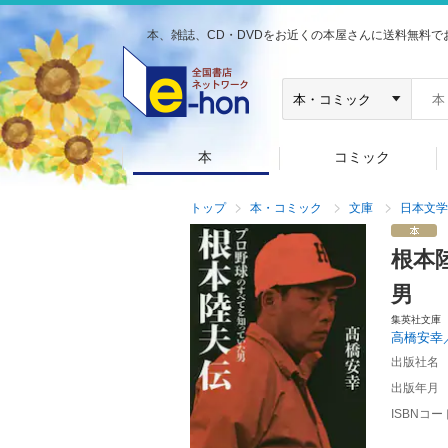
本、雑誌、CD・DVDをお近くの本屋さんに送料無料で
本
コミック
トップ
本・コミック
文庫
日本文学
根本
男
集英社文庫
高橋安幸
出版社名
出版年月
ISBNコー