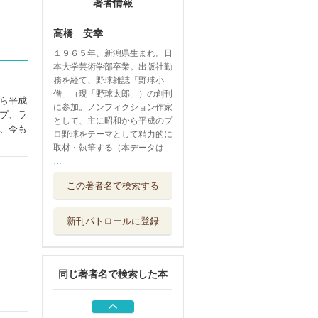
著者情報
高橋 安幸
１９６５年、新潟県生まれ。日
本大学芸術学部卒業。出版社勤
務を経て、野球雑誌「野球小
僧」（現「野球太郎」）の創刊
ら平成
に参加。ノンフィクション作家
プ、ラ
として、主に昭和から平成のプ
、今も
ロ野球をテーマとして精力的に
取材・執筆する（本データは
…
「名コーチ」は教
この著者名で検索する
えない プロ野...
集英社
新刊パトロールに登録
プロ野球のスゴイ
話 プロ野球は...
ポプラ社
同じ著者名で検索した本
プロ野球のスゴイ
話 最強ベスト...
ポプラ社