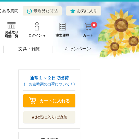
くある質問
最近見た商品
お気に入り
0
お受取り
ログイン
注文履歴
カート
店舗一覧
文具・雑貨
キャンペーン
通常１～２日で出荷
(！お盆時期の出荷について！)
カートに入れる
★お気に入りに追加