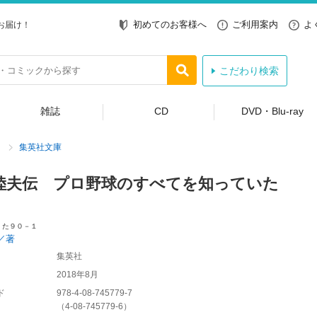
初めてのお客様へ
ご利用案内
よ
お届け！
こだわり検索
雑誌
CD
DVD・Blu-ray
集英社文庫
陸夫伝 プロ野球のすべてを知っていた
 た９０－１
／著
集英社
2018年8月
ド
978-4-08-745779-7
（
4-08-745779-6
）