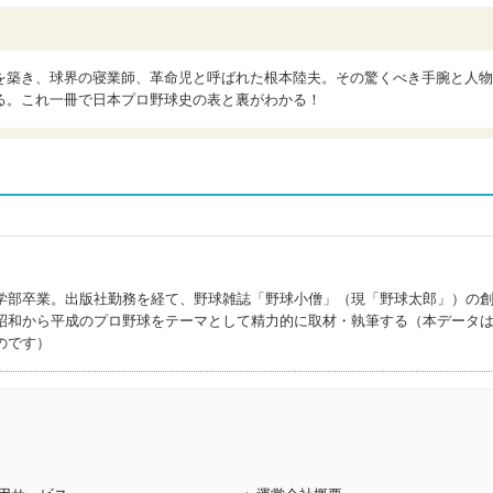
を築き、球界の寝業師、革命児と呼ばれた根本陸夫。その驚くべき手腕と人物
る。これ一冊で日本プロ野球史の表と裏がわかる！
学部卒業。出版社勤務を経て、野球雑誌「野球小僧」（現「野球太郎」）の
昭和から平成のプロ野球をテーマとして精力的に取材・執筆する（本データ
のです）