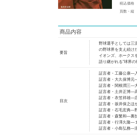
税込価格
頁数・縦
商品内容
野球選手としては三
の野球界を支え続け
要旨
イオンズ、ホークス
語り継がれる“球界
証言者・工藤公康―
証言者・大久保博元
証言者・関根潤三―
証言者・土井正博―
証言者・衣笠祥雄―
目次
証言者・坂井保之ほ
証言者・石毛宏典―
証言者・森繁和―裏
証言者・行澤久隆―
証言者・小島弘務―