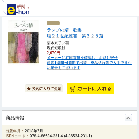
ランプの精 歌集
塔２１世紀叢書 第３２５篇
栗木京子／著
現代短歌社
2,970円
メーカーに在庫有無を確認し、お取り寄せ
通常1週間~4週間で出荷 ※品切れ等で入手できな
い場合もございます
商品情報
出版年月：
2018年7月
ISBNコード：
978-4-86534-231-4
(
4-86534-231-1
)