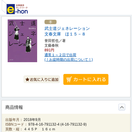
武士道ジェネレーション
文春文庫 ほ１５－８
誉田哲也／著
文藝春秋
891円
通常１～２日で出荷
(！お盆時期の出荷について！)
商品情報
出版年月：
2018年9月
ISBNコード：
978-4-16-791132-4
(
4-16-791132-9
)
頁数・縦：
４４５Ｐ １６ｃｍ