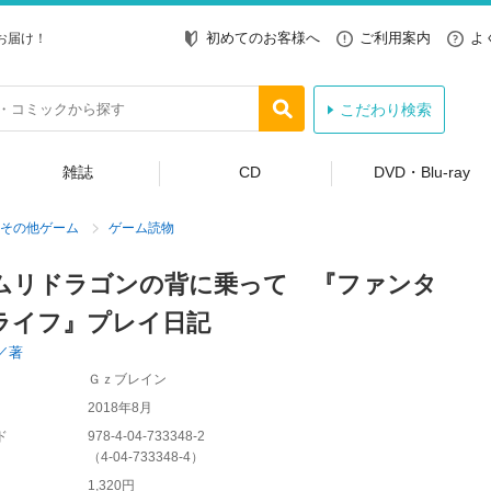
初めてのお客様へ
ご利用案内
よ
お届け！
こだわり検索
雑誌
CD
DVD・Blu-ray
その他ゲーム
ゲーム読物
ムリドラゴンの背に乗って 『ファンタ
ライフ』プレイ日記
／著
Ｇｚブレイン
2018年8月
ド
978-4-04-733348-2
（
4-04-733348-4
）
1,320円