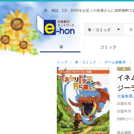
本、雑誌、CD・DVDをお近くの本屋さんに送料無料で
本
コミック
トップ
本・コミック
ゲーム攻略本
イネ
ジー
大塚角満
出版社名
出版年月
ISBNコー
税込価格