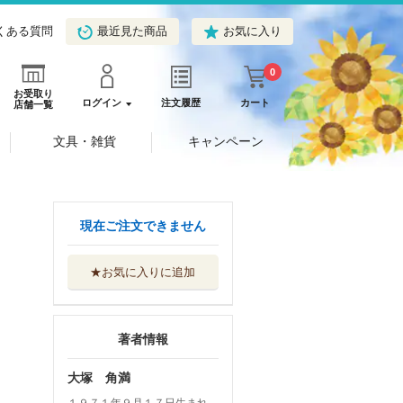
くある質問
最近見た商品
お気に入り
0
お受取り
ログイン
注文履歴
カート
店舗一覧
文具・雑貨
キャンペーン
現在ご注文できません
★お気に入りに追加
著者情報
大塚 角満