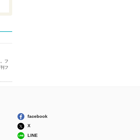
立。フ
週刊フ
facebook
X
LINE