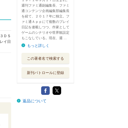
１９７１年９月１７日生まれ。
週刊ファミ通副編集長、ファミ
通コンテンツ企画編集部編集長
を経て、２０１７年に独立。フ
ァミ通Ａｐｐにて複数のプレイ
日記を連載しつつ、作家として
ゲームのシナリオや世界観設定
３ＤＳ
もこなしている。現在、週 …
レイ日
もっと詳しく
この著者名で検索する
新刊パトロールに登録
返品について