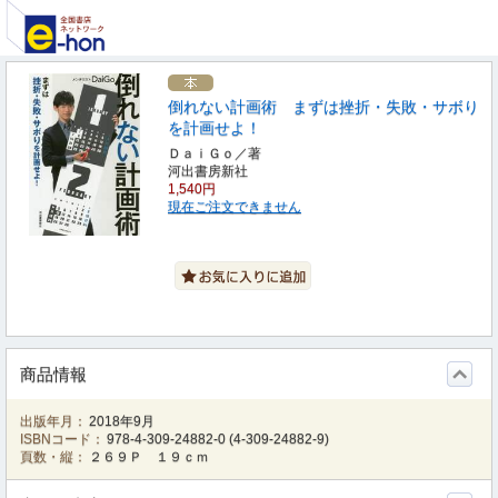
倒れない計画術 まずは挫折・失敗・サボり
を計画せよ！
ＤａｉＧｏ／著
河出書房新社
1,540円
現在ご注文できません
商品情報
出版年月：
2018年9月
ISBNコード：
978-4-309-24882-0
(
4-309-24882-9
)
頁数・縦：
２６９Ｐ １９ｃｍ