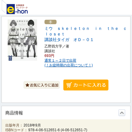
ミウ ｓｋｅｌｅｔｏｎ ｉｎ ｔｈｅ ｃ
ｌｏｓｅｔ
講談社タイガ オＤ－０１
乙野四方字／著
講談社
693円
通常１～２日で出荷
(！お盆時期の出荷について！)
商品情報
出版年月：
2018年9月
ISBNコード：
978-4-06-512651-6
(
4-06-512651-7
)