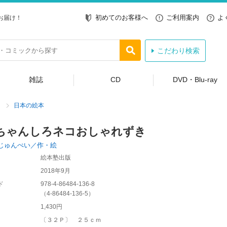
初めてのお客様へ
ご利用案内
よ
お届け！
こだわり検索
雑誌
CD
DVD・Blu-ray
日本の絵本
ちゃんしろネコおしゃれずき
じゅんぺい／作・絵
絵本塾出版
2018年9月
ド
978-4-86484-136-8
（
4-86484-136-5
）
1,430円
〔３２Ｐ〕 ２５ｃｍ