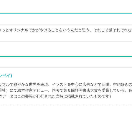
きっとオリジナルでかがやけることをいうんだと思う。それこそ猫それぞれな
ュンペイ)
ラフルで鮮やかな世界を表現。イラストを中心に広告などで活躍。空想好き
星社）にて絵本作家デビュー。同著で第６回静岡書店大賞を受賞している。
本データはこの書籍が刊行された当時に掲載されていたものです）