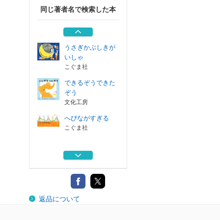
同じ著者名で検索した本
へんしん！いろい
ろれっしゃ
交通新聞社
うさぎかぶしきが
いしゃ
こぐま社
できるぞうできた
ぞう
文化工房
へびながすぎる
こぐま社
へんしん！いろい
ろれっしゃ
交通新聞社
うさぎかぶしきが
返品について
いしゃ
こぐま社