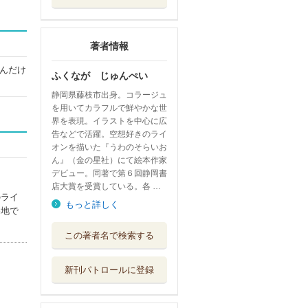
著者情報
んだけ
ふくなが じゅんぺい
静岡県藤枝市出身。コラージュ
を用いてカラフルで鮮やかな世
界を表現。イラストを中心に広
告などで活躍。空想好きのライ
オンを描いた『うわのそらいお
ん』（金の星社）にて絵本作家
デビュー。同著で第６回静岡書
店大賞を受賞している。各 …
のライ
もっと詳しく
各地で
できるぞうできた
この著者名で検索する
ぞう
文化工房
新刊パトロールに登録
へびながすぎる
こぐま社