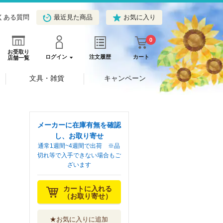
くある質問
最近見た商品
お気に入り
0
お受取り
ログイン
注文履歴
カート
店舗一覧
文具・雑貨
キャンペーン
メーカーに在庫有無を確認
し、お取り寄せ
通常1週間~4週間で出荷 ※品
切れ等で入手できない場合もご
ざいます
カートに入れる
（お取り寄せ）
★お気に入りに追加