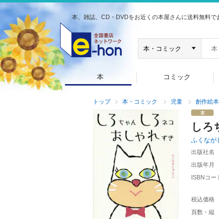
本、雑誌、CD・DVDをお近くの本屋さんに送料無料で
本
コミック
トップ
本・コミック
児童
創作絵本
しろ
ふくなが
出版社名
出版年月
ISBNコー
税込価格
頁数・縦