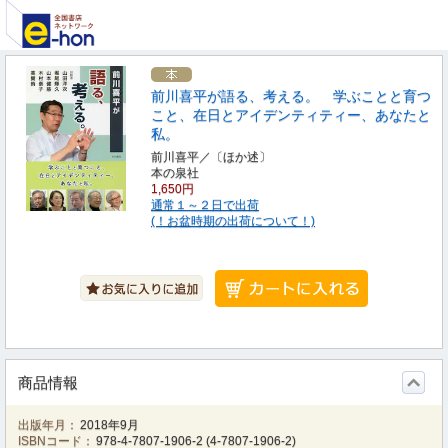
前川喜平が語る、考える。 学ぶことと育つ
こと、在日とアイデンティティー、あなたと
私。
前川喜平／〔ほか述〕
本の泉社
1,650円
通常１～２日で出荷
(！お盆時期の出荷について！)
商品情報
出版年月：
2018年9月
ISBNコード：
978-4-7807-1906-2
(
4-7807-1906-2
)