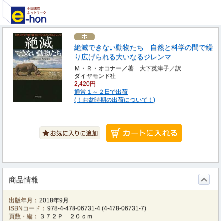
絶滅できない動物たち 自然と科学の間で繰
り広げられる大いなるジレンマ
Ｍ・Ｒ・オコナー／著 大下英津子／訳
ダイヤモンド社
2,420円
通常１～２日で出荷
(！お盆時期の出荷について！)
商品情報
出版年月：
2018年9月
ISBNコード：
978-4-478-06731-4
(
4-478-06731-7
)
頁数・縦：
３７２Ｐ ２０ｃｍ